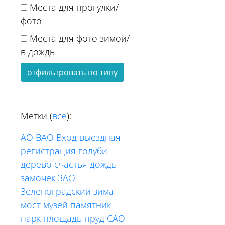
Места для прогулки/
фото
Места для фото зимой/
в дождь
отфильтровать по типу
Метки (
все
):
АО
ВАО
Вход
выездная
регистрация
голуби
дерево счастья
дождь
замочек
ЗАО
Зеленоградский
зима
мост
музей
памятник
парк
площадь
пруд
САО