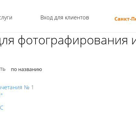
слуги
Вход для клиентов
Санкт-П
 для фотографирования 
ать
по названию
очетания № 1
"
ГС