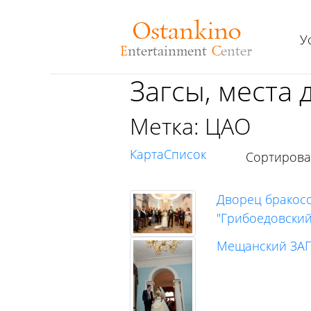
Ostankino
У
E
ntertainment
C
enter
Загсы, места
Метка: ЦАО
Карта
Список
Сортиров
Дворец бракос
"Грибоедовский
Мещанский ЗА