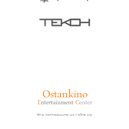
Ostankino
E
ntertainment
C
enter
Все изложенное на сайте не
является публичной офертой