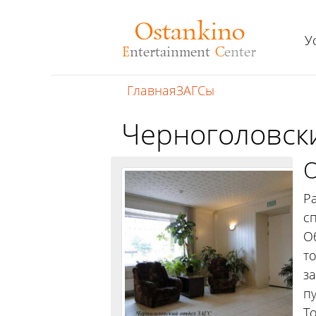
Ostankino
У
E
ntertainment
C
enter
Главная
ЗАГСы
Черноголовск
О
Р
с
О
т
з
п
Т