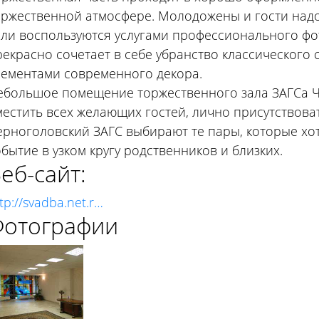
оржественной атмосфере. Молодожены и гости надо
сли воспользуются услугами профессионального ф
рекрасно сочетает в себе убранство классического 
лементами современного декора.
ебольшое помещение торжественного зала ЗАГСа Ч
местить всех желающих гостей, лично присутствова
ерноголовский ЗАГС выбирают те пары, которые хо
бытие в узком кругу родственников и близких.
еб-сайт:
tp://svadba.net.r…
отографии