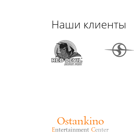
Наши клиенты
Ostankino
E
ntertainment
C
enter