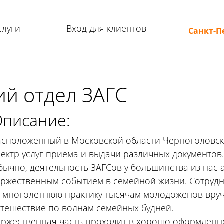
слуги
Вход для клиентов
Санкт-П
ий отдел ЗАГС
писание:
асположенный в Московской области Черноголовск
пектр услуг приема и выдачи различных документов.
бычно, деятельность ЗАГСов у большинства из нас 
оржественным событием в семейной жизни. Сотруд
а многолетнюю практику тысячам молодоженов вруч
утешествие по волнам семейных будней.
оржественная часть проходит в хорошо оформленн