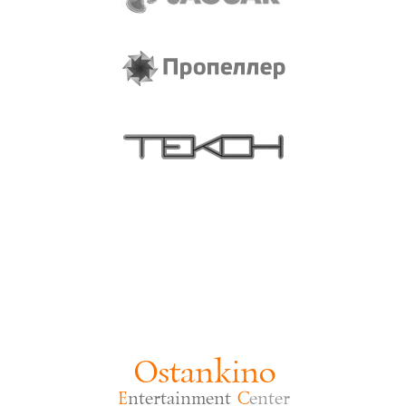
Ostankino
E
ntertainment
C
enter