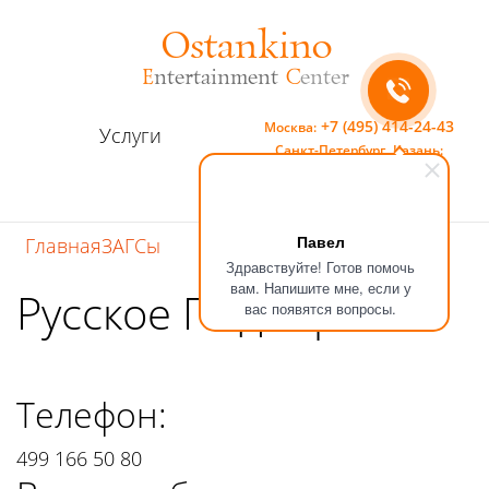
Ostankino
E
ntertainment
C
enter
+7 (495) 414-24-43
Москва:
Услуги
Санкт-Петербург,
Казань:
8 (800) 301-78-81
Контакты
Павел
Главная
ЗАГСы
Здравствуйте! Готов помочь
вам. Напишите мне, если у
Русское Подворье
вас появятся вопросы.
Телефон:
499 166 50 80